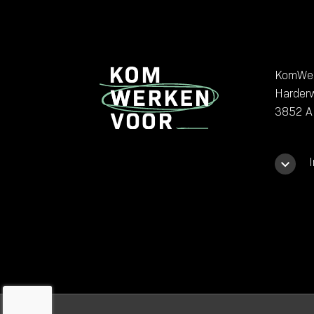
KomWer
Harder
3852 AL
I